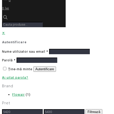
0
0 lei
✕
Autentificare
Nume utilizator sau email
*
Parolă
*
Ține-mă minte
Autentificare
Ai uitat parola?
Brand
Flowair
(1)
Pret
Preț
Preț
Filtrează