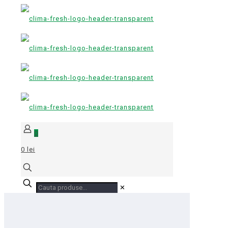
0
0 lei
✕