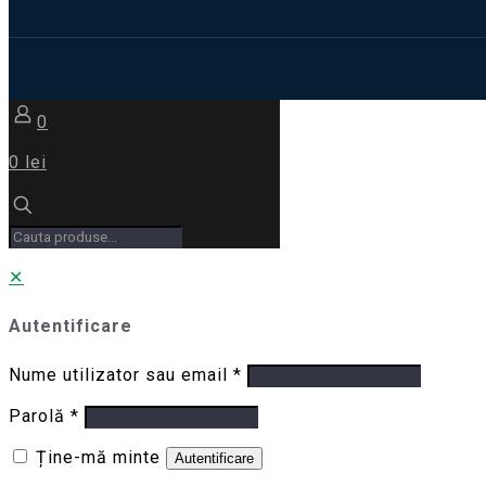
0
0 lei
✕
Autentificare
Nume utilizator sau email
*
Parolă
*
Ține-mă minte
Autentificare