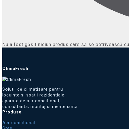
Nu a fost găsit niciun produs care să se potrivească cu 
ClimaFresh
Solutii de climatizare pentru
locuinte si spatii rezidentiale:
aparate de aer conditionat,
consultanta, montaj si mentenanta.
Produse
Aer conditionat
Gree