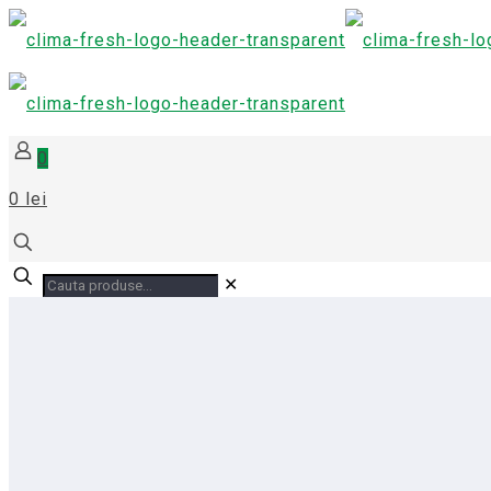
0
0 lei
✕