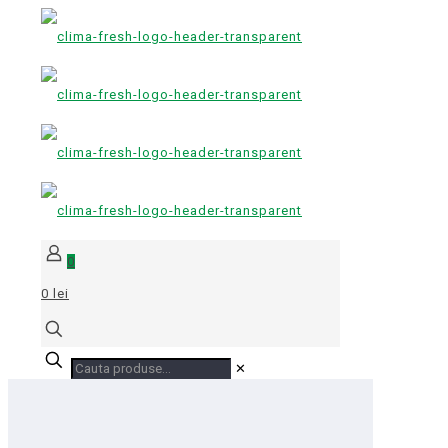
0
0 lei
✕