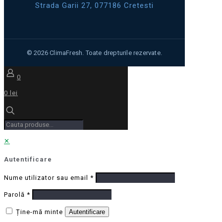
Strada Garii 27, 077186 Cretesti
0
0 lei
✕
Autentificare
Nume utilizator sau email
*
Parolă
*
Ține-mă minte
Autentificare