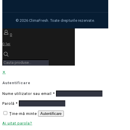
0
0 lei
✕
Autentificare
Nume utilizator sau email
*
Parolă
*
Ține-mă minte
Autentificare
Ai uitat parola?