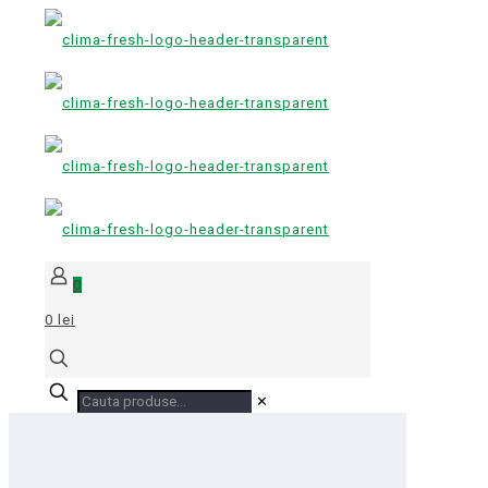
0
0 lei
✕