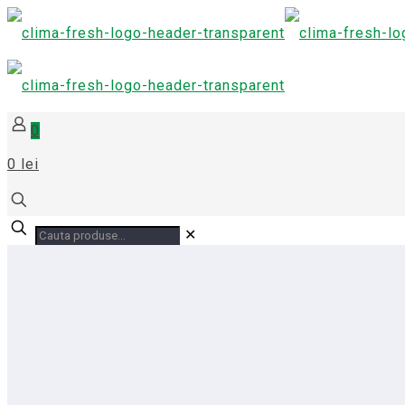
0
0 lei
✕