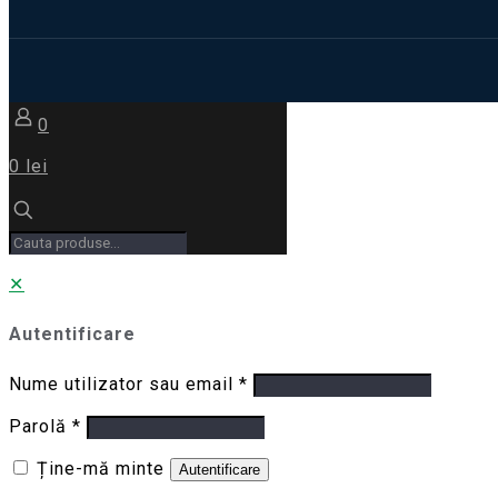
0
0 lei
✕
Autentificare
Nume utilizator sau email
*
Parolă
*
Ține-mă minte
Autentificare