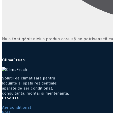
Nu a fost găsit niciun produs care să se potrivească cu 
ClimaFresh
Solutii de climatizare pentru
locuinte si spatii rezidentiale:
aparate de aer conditionat,
consultanta, montaj si mentenanta.
Produse
Aer conditionat
Gree