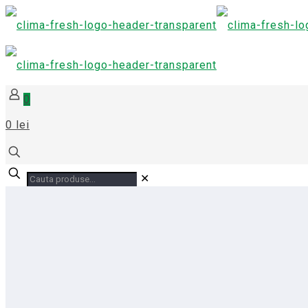
0
0 lei
✕