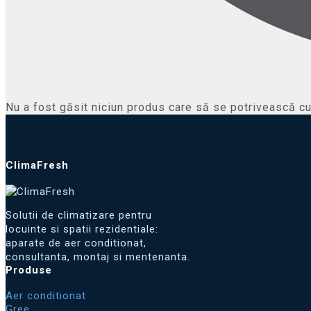
Nu a fost găsit niciun produs care să se potrivească cu 
ClimaFresh
Solutii de climatizare pentru
locuinte si spatii rezidentiale:
aparate de aer conditionat,
consultanta, montaj si mentenanta.
Produse
Aer conditionat
Gree