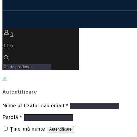
0
0 lei
✕
Autentificare
Nume utilizator sau email
*
Parolă
*
Ține-mă minte
Autentificare