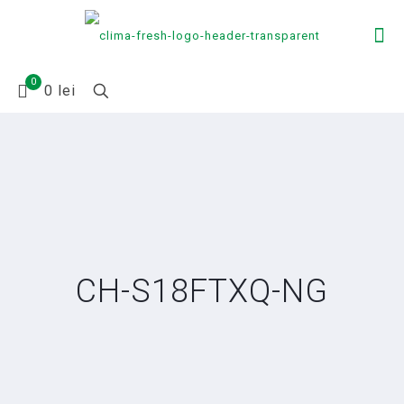
0
0 lei
CH-S18FTXQ-NG