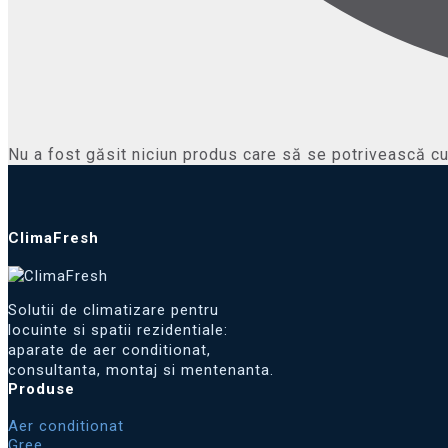
Nu a fost găsit niciun produs care să se potrivească cu 
ClimaFresh
Solutii de climatizare pentru
locuinte si spatii rezidentiale:
aparate de aer conditionat,
consultanta, montaj si mentenanta.
Produse
Aer conditionat
Gree