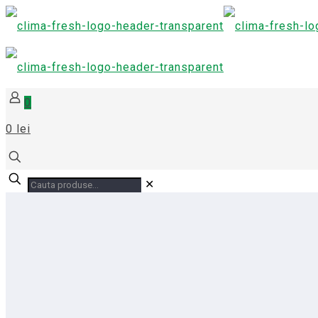
0
0 lei
✕