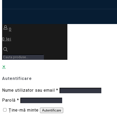
0
0 lei
✕
Autentificare
Nume utilizator sau email
*
Parolă
*
Ține-mă minte
Autentificare