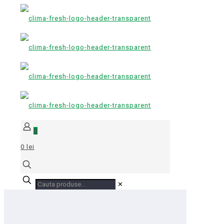
0
0 lei
✕