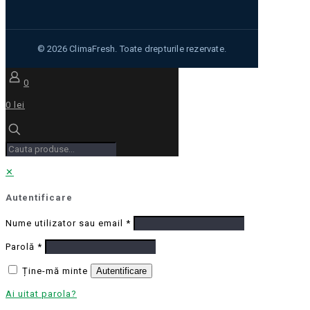
0
0 lei
✕
Autentificare
Nume utilizator sau email
*
Parolă
*
Ține-mă minte
Autentificare
Ai uitat parola?