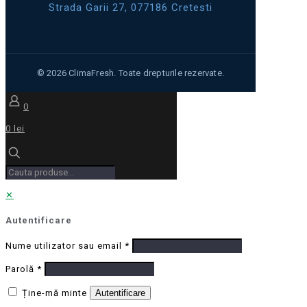
Strada Garii 27, 077186 Cretesti
0
0 lei
✕
Autentificare
Nume utilizator sau email
*
Parolă
*
Ține-mă minte
Autentificare