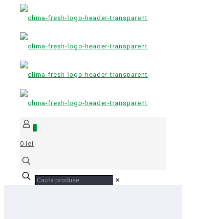
0
0 lei
✕