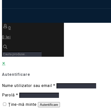
0
0 lei
✕
Autentificare
Nume utilizator sau email
*
Parolă
*
Ține-mă minte
Autentificare