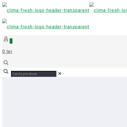
0
0 lei
✕