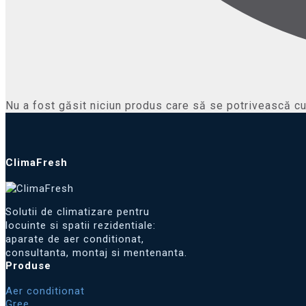
Nu a fost găsit niciun produs care să se potrivească cu 
ClimaFresh
Solutii de climatizare pentru
locuinte si spatii rezidentiale:
aparate de aer conditionat,
consultanta, montaj si mentenanta.
Produse
Aer conditionat
Gree