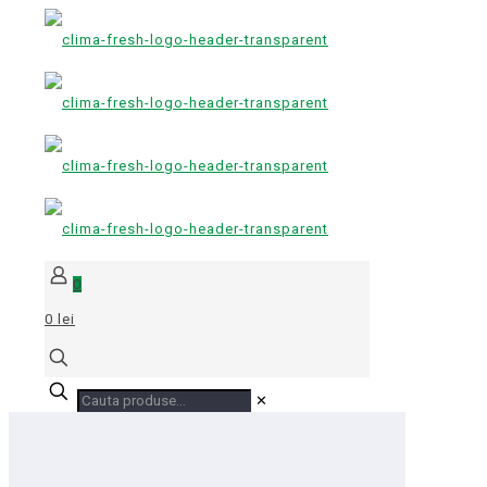
0
0 lei
✕