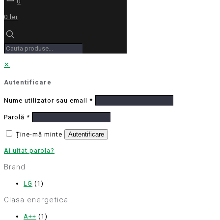
0
0 lei
✕
Autentificare
Nume utilizator sau email
*
Parolă
*
Ține-mă minte
Autentificare
Ai uitat parola?
Brand
LG
(1)
Clasa energetica
A++
(1)