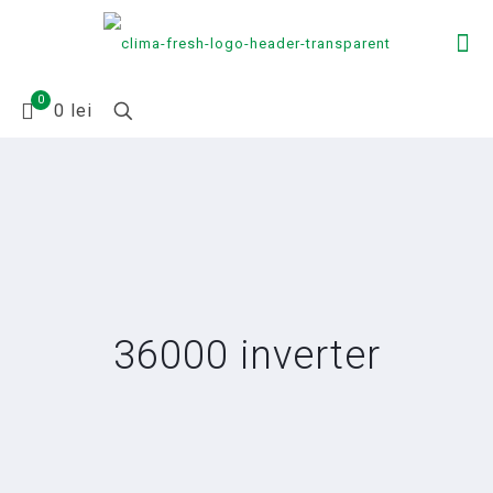
0
0 lei
36000 inverter