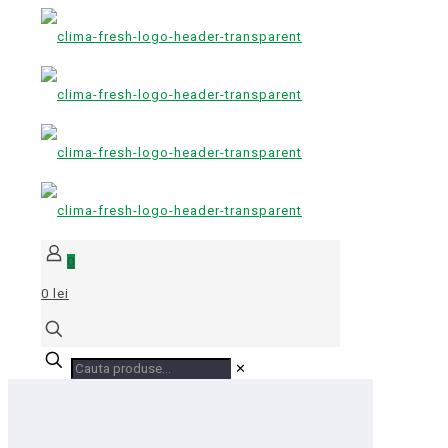
0
0 lei
✕