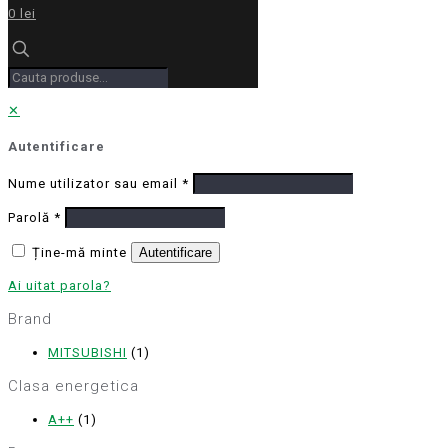
0 lei
✕
Autentificare
Nume utilizator sau email
*
Parolă
*
Ține-mă minte
Autentificare
Ai uitat parola?
Brand
MITSUBISHI
(1)
Clasa energetica
A++
(1)