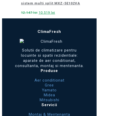
sistem multi split MXZ-5E102VA
Prețul
Prețul
12.147
lei
10.519
lei
inițial
curent
a
este:
fost:
10.519 lei.
ClimaFresh
12.147 lei.
Solutii de climatizare pentru
locuinte si spatii rezidentiale:
aparate de aer conditionat,
consultanta, montaj si mentenanta.
Produse
Aer conditionat
Gree
Yamato
Midea
Mitsubishi
Servicii
Montaj & Mentenanta