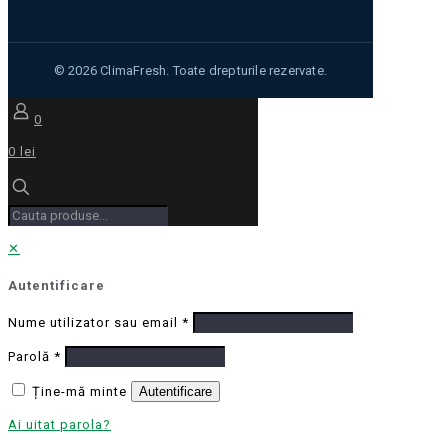
0
0 lei
✕
Autentificare
Nume utilizator sau email
*
Parolă
*
Ține-mă minte
Autentificare
Ai uitat parola?