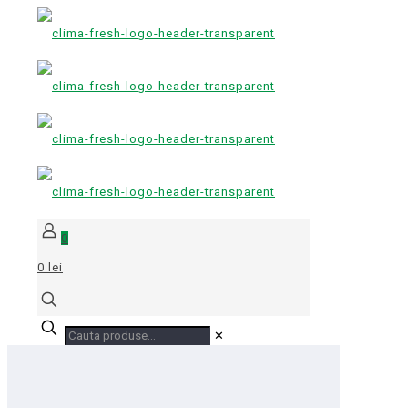
0
0 lei
✕