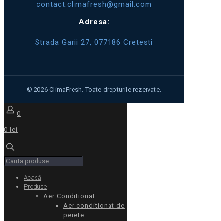
contact.climafresh@gmail.com
Adresa:
Strada Garii 27, 077186 Cretesti
0
0 lei
Acasă
Produse
Aer Conditionat
Aer conditionat de
perete