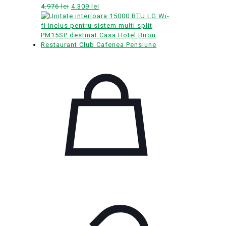
Prețul
Prețul
4.976
lei
4.309
lei
inițial
curent
a
este:
fost:
4.309 lei.
4.976 lei.