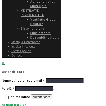
Aer conditionat
Multi-Split
VENTILATIE
REZIDENTIALA
Ventilatie Grupuri
Sanitare
Sisteme Igiena
Purificatoare
Dezumidificatoare
Montaj & Mentenanta
Întrebări frecvente
Oferte Speciale
Contact
✕
Autentificare
Nume utilizator sau email
*
Parolă
*
Ține-mă minte
Autentificare
Ai uitat parola?