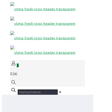
0
0 lei
✕