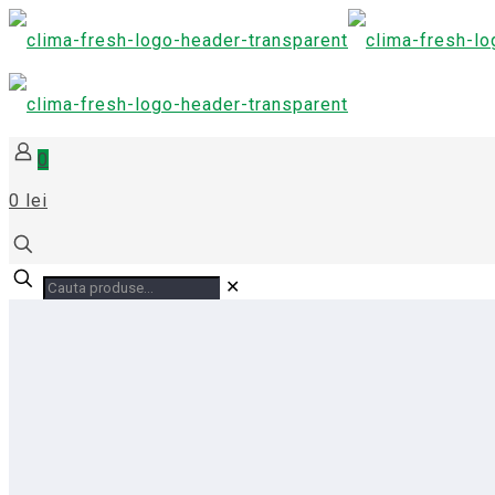
0
0 lei
✕